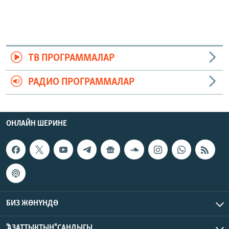
ТВ ПРОГРАММАЛАР
РАДИО ПРОГРАММАЛАР
ОНЛАЙН ШЕРИНЕ
БИЗ ЖӨНҮНДӨ
"АЗАТТЫКТЫН" САНДЫГЫ