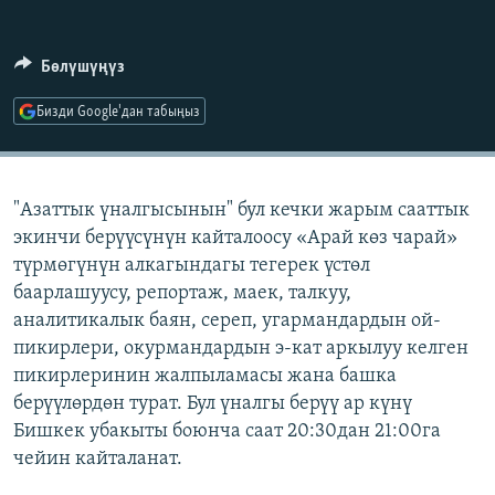
ОНЛАЙН ШЕРИНЕ
ЭЖЕ-СИҢДИЛЕР
АЗАТТЫК+
Бөлүшүңүз
ЫҢГАЙСЫЗ СУРООЛОР
Бизди Google'дан табыңыз
ЭЕ/АРнун бардык сайттары
"Азаттык үналгысынын" бул кечки жарым сааттык
экинчи берүүсүнүн кайталоосу «Арай көз чарай»
түрмөгүнүн алкагындагы тегерек үстөл
баарлашуусу, репортаж, маек, талкуу,
аналитикалык баян, сереп, угармандардын ой-
пикирлери, окурмандардын э-кат аркылуу келген
пикирлеринин жалпыламасы жана башка
берүүлөрдөн турат. Бул үналгы берүү ар күнү
Бишкек убакыты боюнча саат 20:30дан 21:00га
чейин кайталанат.