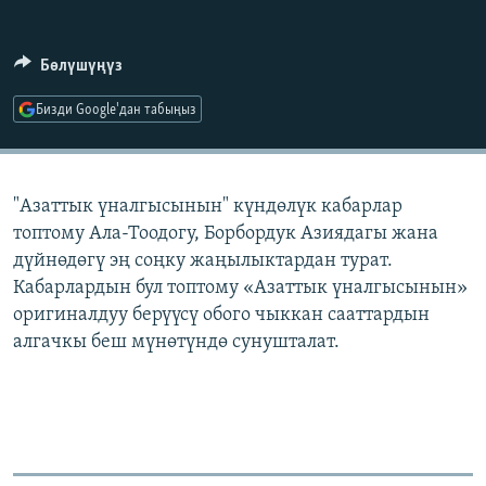
ОНЛАЙН ШЕРИНЕ
ЭЖЕ-СИҢДИЛЕР
АЗАТТЫК+
Бөлүшүңүз
ЫҢГАЙСЫЗ СУРООЛОР
Бизди Google'дан табыңыз
ЭЕ/АРнун бардык сайттары
"Азаттык үналгысынын" күндөлүк кабарлар
топтому Ала-Тоодогу, Борбордук Азиядагы жана
дүйнөдөгү эң соңку жаңылыктардан турат.
Кабарлардын бул топтому «Азаттык үналгысынын»
оригиналдуу берүүсү обого чыккан сааттардын
алгачкы беш мүнөтүндө сунушталат.