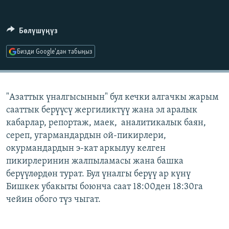
ОНЛАЙН ШЕРИНЕ
ЭЖЕ-СИҢДИЛЕР
АЗАТТЫК+
Бөлүшүңүз
ЫҢГАЙСЫЗ СУРООЛОР
Бизди Google'дан табыңыз
ЭЕ/АРнун бардык сайттары
"Азаттык үналгысынын" бул кечки алгачкы жарым
сааттык берүүсү жергиликтүү жана эл аралык
кабарлар, репортаж, маек, аналитикалык баян,
сереп, угармандардын ой-пикирлери,
окурмандардын э-кат аркылуу келген
пикирлеринин жалпыламасы жана башка
берүүлөрдөн турат. Бул үналгы берүү ар күнү
Бишкек убакыты боюнча саат 18:00ден 18:30га
чейин обого түз чыгат.