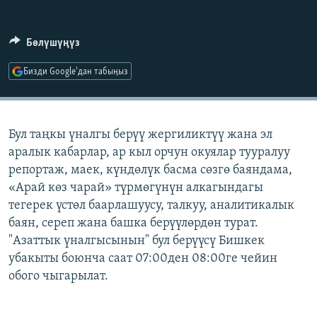
ОНЛАЙН ШЕРИНЕ
ЭЖЕ-СИҢДИЛЕР
АЗАТТЫК+
Бөлүшүңүз
ЫҢГАЙСЫЗ СУРООЛОР
Бизди Google'дан табыңыз
ЭЕ/АРнун бардык сайттары
Бул таңкы үналгы берүү жергиликтүү жана эл
аралык кабарлар, ар кыл орчун окуялар тууралуу
репортаж, маек, күндөлүк басма сөзгө баяндама,
«Арай көз чарай» түрмөгүнүн алкагындагы
тегерек үстөл баарлашуусу, талкуу, аналитикалык
баян, сереп жана башка берүүлөрдөн турат.
"Азаттык үналгысынын" бул берүүсү Бишкек
убакыты боюнча саат 07:00ден 08:00ге чейин
обого чыгарылат.