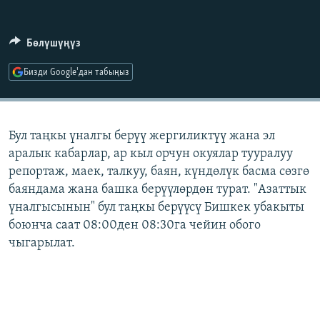
ОНЛАЙН ШЕРИНЕ
ЭЖЕ-СИҢДИЛЕР
АЗАТТЫК+
Бөлүшүңүз
ЫҢГАЙСЫЗ СУРООЛОР
Бизди Google'дан табыңыз
ЭЕ/АРнун бардык сайттары
Бул таңкы үналгы берүү жергиликтүү жана эл
аралык кабарлар, ар кыл орчун окуялар тууралуу
репортаж, маек, талкуу, баян, күндөлүк басма сөзгө
баяндама жана башка берүүлөрдөн турат. "Азаттык
үналгысынын" бул таңкы берүүсү Бишкек убакыты
боюнча саат 08:00ден 08:30га чейин обого
чыгарылат.