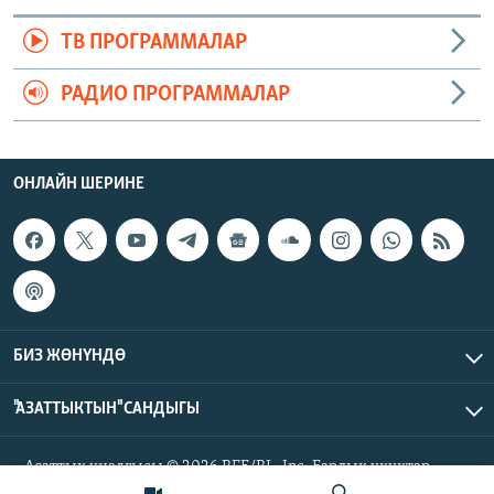
ТВ ПРОГРАММАЛАР
РАДИО ПРОГРАММАЛАР
ОНЛАЙН ШЕРИНЕ
БИЗ ЖӨНҮНДӨ
"АЗАТТЫКТЫН" САНДЫГЫ
Азаттык үналгысы © 2026 RFE/RL, Inc. Бардык укуктар
корголгон.