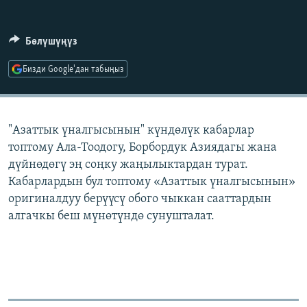
ОНЛАЙН ШЕРИНЕ
ЭЖЕ-СИҢДИЛЕР
АЗАТТЫК+
Бөлүшүңүз
ЫҢГАЙСЫЗ СУРООЛОР
Бизди Google'дан табыңыз
ЭЕ/АРнун бардык сайттары
"Азаттык үналгысынын" күндөлүк кабарлар
топтому Ала-Тоодогу, Борбордук Азиядагы жана
дүйнөдөгү эң соңку жаңылыктардан турат.
Кабарлардын бул топтому «Азаттык үналгысынын»
оригиналдуу берүүсү обого чыккан сааттардын
алгачкы беш мүнөтүндө сунушталат.