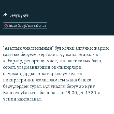
ОНЛАЙН ШЕРИНЕ
ЭЖЕ-СИҢДИЛЕР
АЗАТТЫК+
Бөлүшүңүз
ЫҢГАЙСЫЗ СУРООЛОР
Бизди Google'дан табыңыз
ЭЕ/АРнун бардык сайттары
"Азаттык үналгысынын" бул кечки алгачкы жарым
сааттык берүүсү жергиликтүү жана эл аралык
кабарлар, репортаж, маек, аналитикалык баян,
сереп, угармандардын ой-пикирлери,
окурмандардын э-кат аркылуу келген
пикирлеринин жалпыламасы жана башка
берүүлөрдөн турат. Бул үналгы берүү ар күнү
Бишкек убакыты боюнча саат 19:00ден 19:30га
чейин кайталанат.