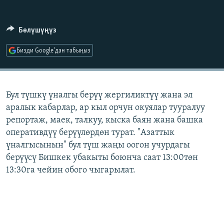
ОНЛАЙН ШЕРИНЕ
ЭЖЕ-СИҢДИЛЕР
АЗАТТЫК+
Бөлүшүңүз
ЫҢГАЙСЫЗ СУРООЛОР
Бизди Google'дан табыңыз
ЭЕ/АРнун бардык сайттары
Бул түшкү үналгы берүү жергиликтүү жана эл
аралык кабарлар, ар кыл орчун окуялар тууралуу
репортаж, маек, талкуу, кыска баян жана башка
оперативдүү берүүлөрдөн турат. "Азаттык
үналгысынын" бул түш жаңы оогон учурдагы
берүүсү Бишкек убакыты боюнча саат 13:00төн
13:30га чейин обого чыгарылат.