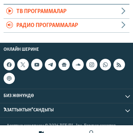
ТВ ПРОГРАММАЛАР
РАДИО ПРОГРАММАЛАР
ОНЛАЙН ШЕРИНЕ
БИЗ ЖӨНҮНДӨ
"АЗАТТЫКТЫН" САНДЫГЫ
Азаттык үналгысы © 2026 RFE/RL, Inc. Бардык укуктар
корголгон.