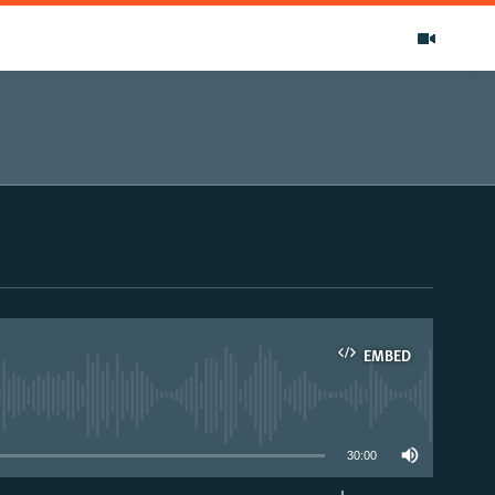
EMBED
able
30:00