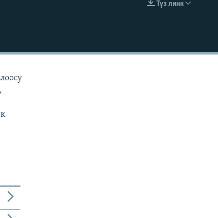
Түз линк
EMBED
алоосу
,
ек