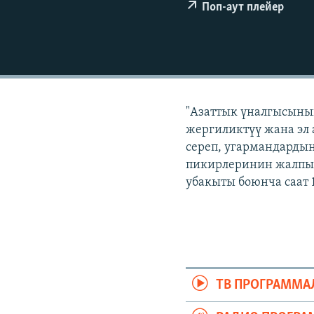
ЭЖЕ-СИҢДИЛЕР
Поп-аут плейер
АЗАТТЫК+
ЫҢГАЙСЫЗ СУРООЛОР
"Азаттык үналгысынын
жергиликтүү жана эл 
сереп, угармандардын
пикирлеринин жалпыл
убакыты боюнча саат 
ТВ ПРОГРАММА