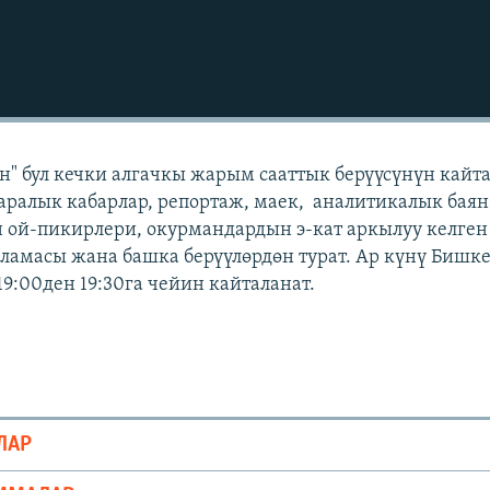
" бул кечки алгачкы жарым сааттык берүүсүнүн кайт
аралык кабарлар, репортаж, маек, аналитикалык баян
 ой-пикирлери, окурмандардын э-кат аркылуу келген
амасы жана башка берүүлөрдөн турат. Ар күнү Бишк
19:00ден 19:30га чейин кайталанат.
ЛАР