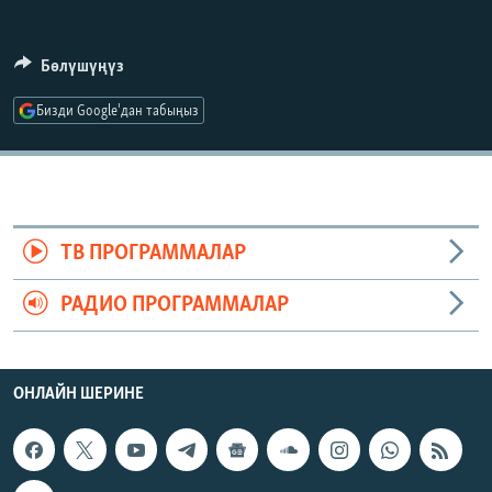
ОНЛАЙН ШЕРИНЕ
ЭЖЕ-СИҢДИЛЕР
АЗАТТЫК+
Бөлүшүңүз
ЫҢГАЙСЫЗ СУРООЛОР
Бизди Google'дан табыңыз
ЭЕ/АРнун бардык сайттары
ТВ ПРОГРАММАЛАР
РАДИО ПРОГРАММАЛАР
ОНЛАЙН ШЕРИНЕ