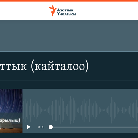
ттык (кайталоо)
No media source currently avail
0:00