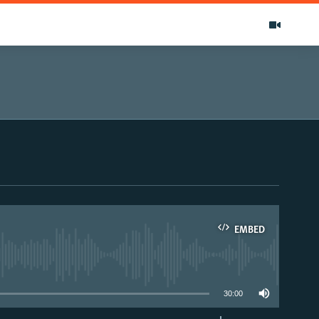
EMBED
able
30:00