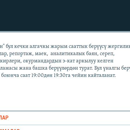
" бул кечки алгачкы жарым сааттык берүүсү жергили
лар, репортаж, маек, аналитикалык баян, сереп,
кирлери, окурмандардын э-кат аркылуу келген
масы жана башка берүүлөрдөн турат. Бул үналгы бер
боюнча саат 19:00дөн 19:30га чейин кайталанат.
ЛАР