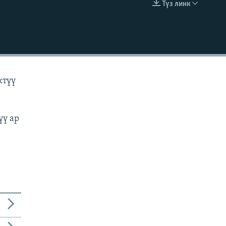
Түз линк
EMBED
ктүү
үү ар