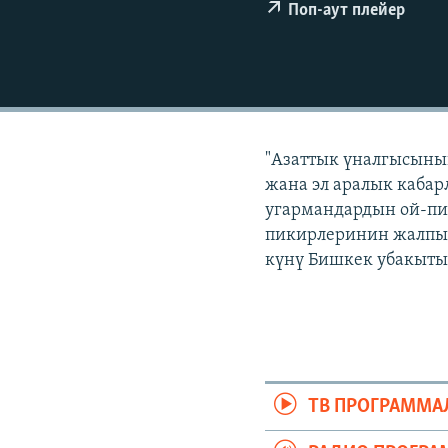
ЭЖЕ-СИҢДИЛЕР
Поп-аут плейер
АЗАТТЫК+
ЫҢГАЙСЫЗ СУРООЛОР
"Азаттык үналгысынын
жана эл аралык кабар
угармандардын ой-пи
пикирлеринин жалпыла
күнү Бишкек убакыты 
ТВ ПРОГРАММА