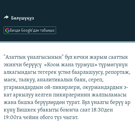
ОНЛАЙН ШЕРИНЕ
ЭЖЕ-СИҢДИЛЕР
АЗАТТЫК+
Бөлүшүңүз
ЫҢГАЙСЫЗ СУРООЛОР
Бизди Google'дан табыңыз
ЭЕ/АРнун бардык сайттары
"Азаттык үналгысынын" бул кечки жарым сааттык
экинчи берүүсү «Коом жана турмуш» түрмөгүнүн
алкагындагы тегерек үстөл баарлашуусу, репортаж,
маек, талкуу, аналитикалык баян, сереп,
угармандардын ой-пикирлери, окурмандардын э-
кат аркылуу келген пикирлеринин жалпыламасы
жана башка берүүлөрдөн турат. Бул үналгы берүү ар
күнү Бишкек убакыты боюнча саат 18:30ден
19:00га чейин обого түз чыгат.