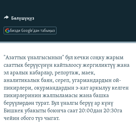
ОНЛАЙН ШЕРИНЕ
ЭЖЕ-СИҢДИЛЕР
АЗАТТЫК+
Бөлүшүңүз
ЫҢГАЙСЫЗ СУРООЛОР
Бизди Google'дан табыңыз
ЭЕ/АРнун бардык сайттары
"Азаттык үналгысынын" бул кечки соңку жарым
сааттык берүүсүнүн кайталоосу жергиликтүү жана
эл аралык кабарлар, репортаж, маек,
аналитикалык баян, сереп, угармандардын ой-
пикирлери, окурмандардын э-кат аркылуу келген
пикирлеринин жалпыламасы жана башка
берүүлөрдөн турат. Бул үналгы берүү ар күнү
Бишкек убакыты боюнча саат 20:00дан 20:30га
чейин обого түз чыгат.