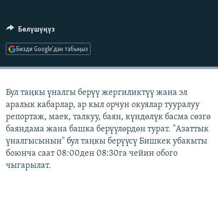
ОНЛАЙН ШЕРИНЕ
ЭЖЕ-СИҢДИЛЕР
АЗАТТЫК+
Бөлүшүңүз
ЫҢГАЙСЫЗ СУРООЛОР
Бизди Google'дан табыңыз
ЭЕ/АРнун бардык сайттары
Бул таңкы үналгы берүү жергиликтүү жана эл
аралык кабарлар, ар кыл орчун окуялар тууралуу
репортаж, маек, талкуу, баян, күндөлүк басма сөзгө
баяндама жана башка берүүлөрдөн турат. "Азаттык
үналгысынын" бул таңкы берүүсү Бишкек убакыты
боюнча саат 08:00ден 08:30га чейин обого
чыгарылат.