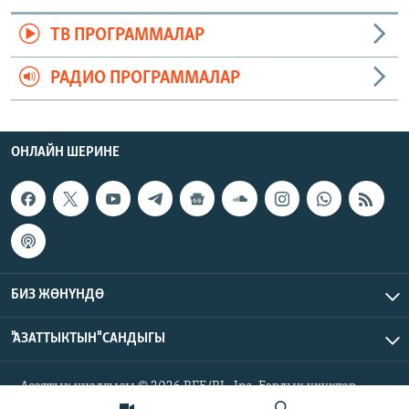
ТВ ПРОГРАММАЛАР
РАДИО ПРОГРАММАЛАР
ОНЛАЙН ШЕРИНЕ
БИЗ ЖӨНҮНДӨ
"АЗАТТЫКТЫН" САНДЫГЫ
Азаттык үналгысы © 2026 RFE/RL, Inc. Бардык укуктар
корголгон.