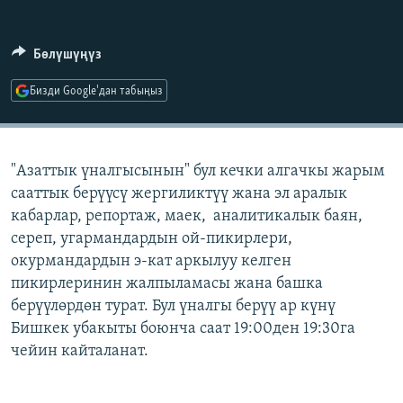
ОНЛАЙН ШЕРИНЕ
ЭЖЕ-СИҢДИЛЕР
АЗАТТЫК+
Бөлүшүңүз
ЫҢГАЙСЫЗ СУРООЛОР
Бизди Google'дан табыңыз
ЭЕ/АРнун бардык сайттары
"Азаттык үналгысынын" бул кечки алгачкы жарым
сааттык берүүсү жергиликтүү жана эл аралык
кабарлар, репортаж, маек, аналитикалык баян,
сереп, угармандардын ой-пикирлери,
окурмандардын э-кат аркылуу келген
пикирлеринин жалпыламасы жана башка
берүүлөрдөн турат. Бул үналгы берүү ар күнү
Бишкек убакыты боюнча саат 19:00ден 19:30га
чейин кайталанат.