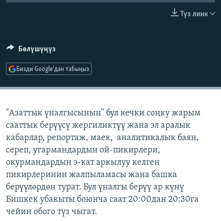
ОНЛАЙН ШЕРИНЕ
ЭЖЕ-СИҢДИЛЕР
Түз линк
АЗАТТЫК+
ЫҢГАЙСЫЗ СУРООЛОР
Бөлүшүңүз
Бизди Google'дан табыңыз
ЭЕ/АРнун бардык сайттары
"Азаттык үналгысынын" бул кечки соңку жарым
сааттык берүүсү жергиликтүү жана эл аралык
кабарлар, репортаж, маек, аналитикалык баян,
сереп, угармандардын ой-пикирлери,
окурмандардын э-кат аркылуу келген
пикирлеринин жалпыламасы жана башка
берүүлөрдөн турат. Бул үналгы берүү ар күнү
Бишкек убакыты боюнча саат 20:00дан 20:30га
чейин обого түз чыгат.