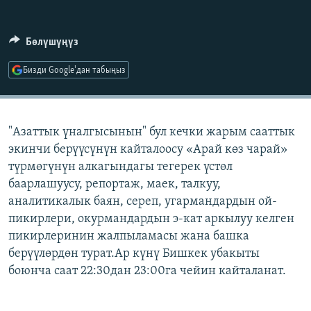
ОНЛАЙН ШЕРИНЕ
ЭЖЕ-СИҢДИЛЕР
АЗАТТЫК+
Бөлүшүңүз
ЫҢГАЙСЫЗ СУРООЛОР
Бизди Google'дан табыңыз
ЭЕ/АРнун бардык сайттары
"Азаттык үналгысынын" бул кечки жарым сааттык
экинчи берүүсүнүн кайталоосу «Арай көз чарай»
түрмөгүнүн алкагындагы тегерек үстөл
баарлашуусу, репортаж, маек, талкуу,
аналитикалык баян, сереп, угармандардын ой-
пикирлери, окурмандардын э-кат аркылуу келген
пикирлеринин жалпыламасы жана башка
берүүлөрдөн турат.Ар күнү Бишкек убакыты
боюнча саат 22:30дан 23:00га чейин кайталанат.