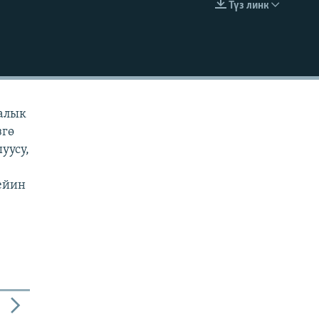
Түз линк
EMBED
ралык
згө
уусу,
чейин