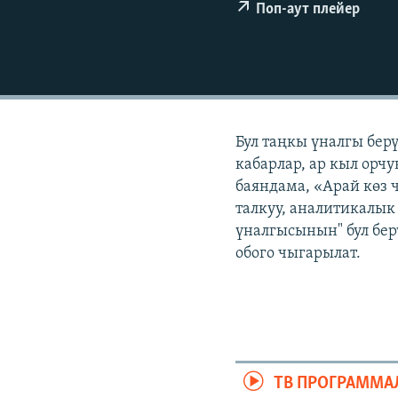
ЭЖЕ-СИҢДИЛЕР
Поп-аут плейер
АЗАТТЫК+
ЫҢГАЙСЫЗ СУРООЛОР
Бул таңкы үналгы бер
кабарлар, ар кыл орчу
баяндама, «Арай көз 
талкуу, аналитикалык 
үналгысынын" бул бер
обого чыгарылат.
ТВ ПРОГРАММА