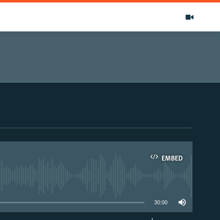
EMBED
able
30:00