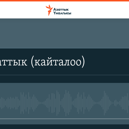
ттык (кайталоо)
No media source currently avail