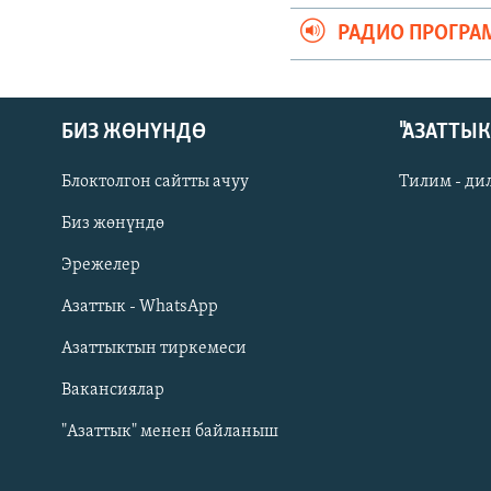
РАДИО ПРОГРА
БИЗ ЖӨНҮНДӨ
"АЗАТТЫ
Блоктолгон сайтты ачуу
Тилим - ди
Биз жөнүндө
Русский
Эрежелер
Азаттык - WhatsApp
ОНЛАЙН ШЕРИНЕ
Азаттыктын тиркемеси
Вакансиялар
"Азаттык" менен байланыш
ЭЕ/АРнун бардык сайттары