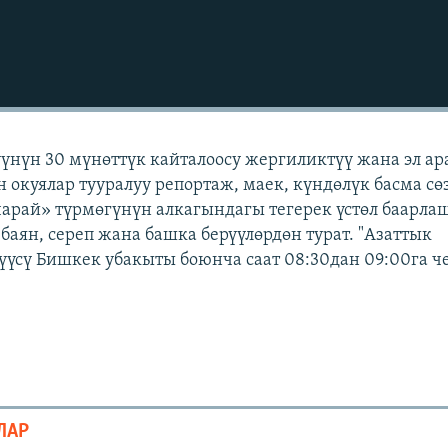
үүнүн 30 мүнөттүк кайталоосу жергиликтүү жана эл а
н окуялар тууралуу репортаж, маек, күндөлүк басма сө
чарай» түрмөгүнүн алкагындагы тегерек үстөл баарлаш
баян, сереп жана башка берүүлөрдөн турат. "Азаттык
үүсү Бишкек убакыты боюнча саат 08:30дан 09:00га 
ЛАР