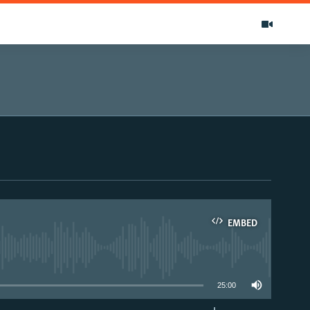
EMBED
able
25:00