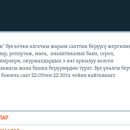
" бул кечки алгачкы жарым сааттык берүүсү жергили
лар, репортаж, маек, аналитикалык баян, сереп,
кирлери, окурмандардын э-кат аркылуу келген
масы жана башка берүүлөрдөн турат. Бул үналгы бер
боюнча саат 22:05тен 22:30га чейин кайталанат.
ЛАР