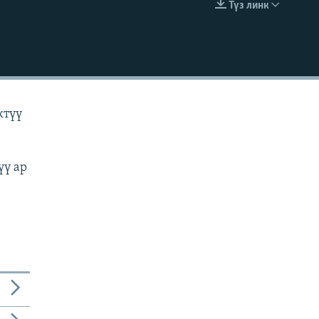
Түз линк
EMBED
ктүү
үү ар