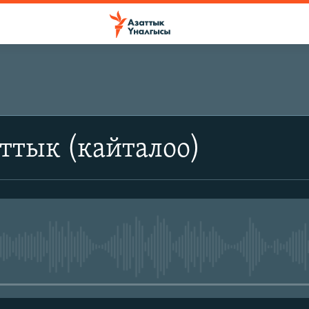
ттык (кайталоо)
No media source currently avail