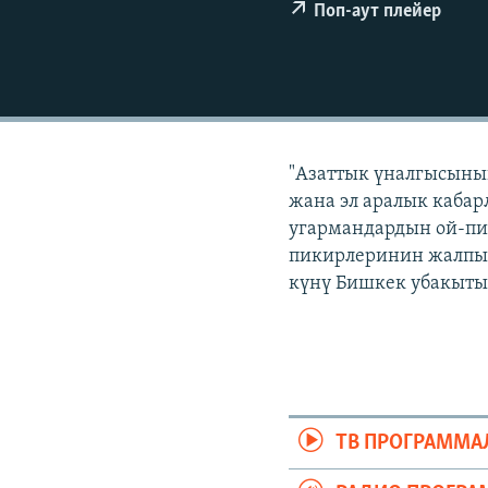
ЭЖЕ-СИҢДИЛЕР
Поп-аут плейер
АЗАТТЫК+
ЫҢГАЙСЫЗ СУРООЛОР
"Азаттык үналгысынын
жана эл аралык кабар
угармандардын ой-пи
пикирлеринин жалпыла
күнү Бишкек убакыты 
ТВ ПРОГРАММА