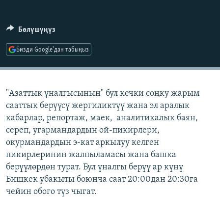
ОНЛАЙН ШЕРИНЕ
ЭЖЕ-СИҢДИЛЕР
АЗАТТЫК+
Бөлүшүңүз
ЫҢГАЙСЫЗ СУРООЛОР
Бизди Google'дан табыңыз
ЭЕ/АРнун бардык сайттары
"Азаттык үналгысынын" бул кечки соңку жарым
сааттык берүүсү жергиликтүү жана эл аралык
кабарлар, репортаж, маек, аналитикалык баян,
сереп, угармандардын ой-пикирлери,
окурмандардын э-кат аркылуу келген
пикирлеринин жалпыламасы жана башка
берүүлөрдөн турат. Бул үналгы берүү ар күнү
Бишкек убакыты боюнча саат 20:00дан 20:30га
чейин обого түз чыгат.