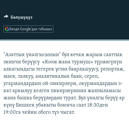
ОНЛАЙН ШЕРИНЕ
ЭЖЕ-СИҢДИЛЕР
АЗАТТЫК+
Бөлүшүңүз
ЫҢГАЙСЫЗ СУРООЛОР
Бизди Google'дан табыңыз
ЭЕ/АРнун бардык сайттары
"Азаттык үналгысынын" бул кечки жарым сааттык
экинчи берүүсү «Коом жана турмуш» түрмөгүнүн
алкагындагы тегерек үстөл баарлашуусу, репортаж,
маек, талкуу, аналитикалык баян, сереп,
угармандардын ой-пикирлери, окурмандардын э-
кат аркылуу келген пикирлеринин жалпыламасы
жана башка берүүлөрдөн турат. Бул үналгы берүү ар
күнү Бишкек убакыты боюнча саат 18:30ден
19:00га чейин обого түз чыгат.