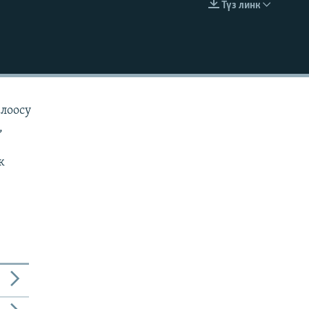
Түз линк
EMBED
алоосу
,
к