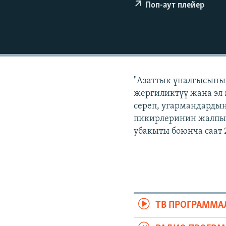
ЭЖЕ-СИҢДИЛЕР
Поп-аут плейер
АЗАТТЫК+
ЫҢГАЙСЫЗ СУРООЛОР
"Азаттык үналгысынын
жергиликтүү жана эл 
сереп, угармандардын
пикирлеринин жалпыл
убакыты боюнча саат 
ТВ ПРОГРАММА