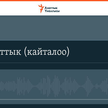
ттык (кайталоо)
No media source currently avail