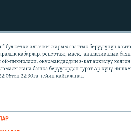
" бул кечки алгачкы жарым сааттык берүүсүнүн кайт
аралык кабарлар, репортаж, маек, аналитикалык баян
 ой-пикирлери, окурмандардын э-кат аркылуу келген
амасы жана башка берүүлөрдөн турат.Ар күнү Бишке
22:05тен 22:30га чейин кайталанат.
ЛАР