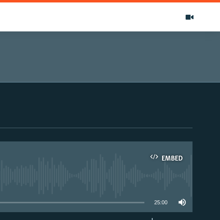
EMBED
able
25:00