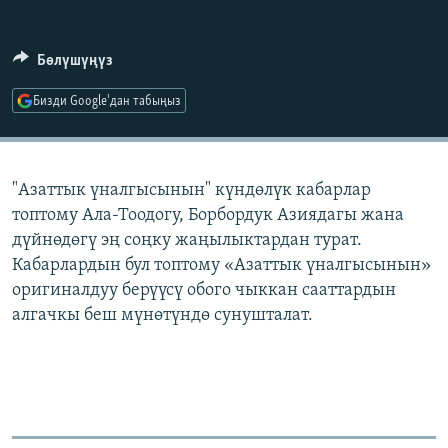
ОНЛАЙН ШЕРИНЕ
ЭЖЕ-СИҢДИЛЕР
АЗАТТЫК+
Бөлүшүңүз
ЫҢГАЙСЫЗ СУРООЛОР
Бизди Google'дан табыңыз
ЭЕ/АРнун бардык сайттары
"Азаттык үналгысынын" күндөлүк кабарлар
топтому Ала-Тоодогу, Борбордук Азиядагы жана
дүйнөдөгү эң соңку жаңылыктардан турат.
Кабарлардын бул топтому «Азаттык үналгысынын»
оригиналдуу берүүсү обого чыккан сааттардын
алгачкы беш мүнөтүндө сунушталат.