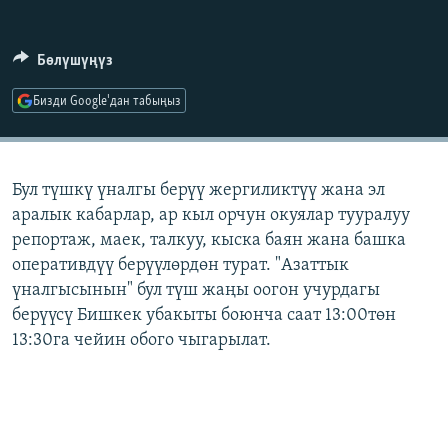
ОНЛАЙН ШЕРИНЕ
ЭЖЕ-СИҢДИЛЕР
АЗАТТЫК+
Бөлүшүңүз
ЫҢГАЙСЫЗ СУРООЛОР
Бизди Google'дан табыңыз
ЭЕ/АРнун бардык сайттары
Бул түшкү үналгы берүү жергиликтүү жана эл
аралык кабарлар, ар кыл орчун окуялар тууралуу
репортаж, маек, талкуу, кыска баян жана башка
оперативдүү берүүлөрдөн турат. "Азаттык
үналгысынын" бул түш жаңы оогон учурдагы
берүүсү Бишкек убакыты боюнча саат 13:00төн
13:30га чейин обого чыгарылат.