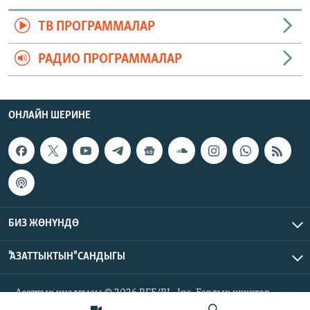
ТВ ПРОГРАММАЛАР
РАДИО ПРОГРАММАЛАР
ОНЛАЙН ШЕРИНЕ
БИЗ ЖӨНҮНДӨ
"АЗАТТЫКТЫН" САНДЫГЫ
Азаттык үналгысы © 2026 RFE/RL, Inc. Бардык укуктар
корголгон.