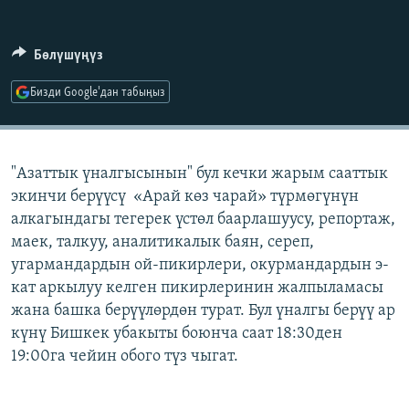
ОНЛАЙН ШЕРИНЕ
ЭЖЕ-СИҢДИЛЕР
АЗАТТЫК+
Бөлүшүңүз
ЫҢГАЙСЫЗ СУРООЛОР
Бизди Google'дан табыңыз
ЭЕ/АРнун бардык сайттары
"Азаттык үналгысынын" бул кечки жарым сааттык
экинчи берүүсү «Арай көз чарай» түрмөгүнүн
алкагындагы тегерек үстөл баарлашуусу, репортаж,
маек, талкуу, аналитикалык баян, сереп,
угармандардын ой-пикирлери, окурмандардын э-
кат аркылуу келген пикирлеринин жалпыламасы
жана башка берүүлөрдөн турат. Бул үналгы берүү ар
күнү Бишкек убакыты боюнча саат 18:30ден
19:00га чейин обого түз чыгат.