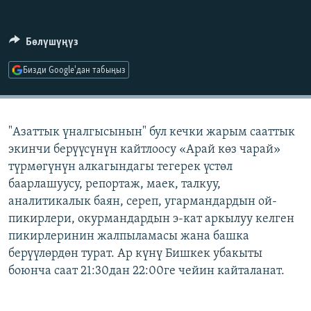
ОНЛАЙН ШЕРИНЕ
ЭЖЕ-СИҢДИЛЕР
АЗАТТЫК+
Бөлүшүңүз
ЫҢГАЙСЫЗ СУРООЛОР
Бизди Google'дан табыңыз
ЭЕ/АРнун бардык сайттары
"Азаттык үналгысынын" бул кечки жарым сааттык
экинчи берүүсүнүн кайтлоосу «Арай көз чарай»
түрмөгүнүн алкагындагы тегерек үстөл
баарлашуусу, репортаж, маек, талкуу,
аналитикалык баян, сереп, угармандардын ой-
пикирлери, окурмандардын э-кат аркылуу келген
пикирлеринин жалпыламасы жана башка
берүүлөрдөн турат. Ар күнү Бишкек убакыты
боюнча саат 21:30дан 22:00ге чейин кайталанат.