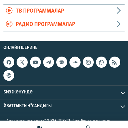
ТВ ПРОГРАММАЛАР
РАДИО ПРОГРАММАЛАР
ОНЛАЙН ШЕРИНЕ
БИЗ ЖӨНҮНДӨ
"АЗАТТЫКТЫН" САНДЫГЫ
Азаттык үналгысы © 2026 RFE/RL, Inc. Бардык укуктар
корголгон.