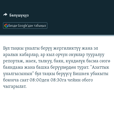
ОНЛАЙН ШЕРИНЕ
ЭЖЕ-СИҢДИЛЕР
АЗАТТЫК+
Бөлүшүңүз
ЫҢГАЙСЫЗ СУРООЛОР
Бизди Google'дан табыңыз
ЭЕ/АРнун бардык сайттары
Бул таңкы үналгы берүү жергиликтүү жана эл
аралык кабарлар, ар кыл орчун окуялар тууралуу
репортаж, маек, талкуу, баян, күндөлүк басма сөзгө
баяндама жана башка берүүлөрдөн турат. "Азаттык
үналгысынын" бул таңкы берүүсү Бишкек убакыты
боюнча саат 08:00ден 08:30га чейин обого
чыгарылат.