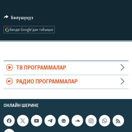
ОНЛАЙН ШЕРИНЕ
ЭЖЕ-СИҢДИЛЕР
АЗАТТЫК+
Бөлүшүңүз
ЫҢГАЙСЫЗ СУРООЛОР
Бизди Google'дан табыңыз
ЭЕ/АРнун бардык сайттары
ТВ ПРОГРАММАЛАР
РАДИО ПРОГРАММАЛАР
ОНЛАЙН ШЕРИНЕ