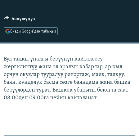
ОНЛАЙН ШЕРИНЕ
ЭЖЕ-СИҢДИЛЕР
АЗАТТЫК+
Бөлүшүңүз
ЫҢГАЙСЫЗ СУРООЛОР
Бизди Google'дан табыңыз
ЭЕ/АРнун бардык сайттары
Бул таңкы үналгы берүүнүн кайталоосу
жергиликтүү жана эл аралык кабарлар, ар кыл
орчун окуялар тууралуу репортаж, маек, талкуу,
баян, күндөлүк басма сөзгө баяндама жана башка
берүүлөрдөн турат. Бишкек убакыты боюнча саат
08:00ден 09:00га чейин кайталанат.