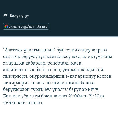
ОНЛАЙН ШЕРИНЕ
ЭЖЕ-СИҢДИЛЕР
АЗАТТЫК+
Бөлүшүңүз
ЫҢГАЙСЫЗ СУРООЛОР
Бизди Google'дан табыңыз
ЭЕ/АРнун бардык сайттары
"Азаттык үналгысынын" бул кечки соңку жарым
сааттык берүүсүнүн кайталоосу жергиликтүү жана
эл аралык кабарлар, репортаж, маек,
аналитикалык баян, сереп, угармандардын ой-
пикирлери, окурмандардын э-кат аркылуу келген
пикирлеринин жалпыламасы жана башка
берүүлөрдөн турат. Бул үналгы берүү ар күнү
Бишкек убакыты боюнча саат 21:00ден 21:30га
чейин кайталанат.