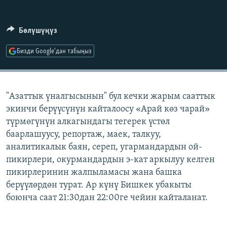
ОНЛАЙН ШЕРИНЕ
ЭЖЕ-СИҢДИЛЕР
АЗАТТЫК+
Бөлүшүңүз
ЫҢГАЙСЫЗ СУРООЛОР
Бизди Google'дан табыңыз
ЭЕ/АРнун бардык сайттары
"Азаттык үналгысынын" бул кечки жарым сааттык
экинчи берүүсүнүн кайталоосу «Арай көз чарай»
түрмөгүнүн алкагындагы тегерек үстөл
баарлашуусу, репортаж, маек, талкуу,
аналитикалык баян, сереп, угармандардын ой-
пикирлери, окурмандардын э-кат аркылуу келген
пикирлеринин жалпыламасы жана башка
берүүлөрдөн турат. Ар күнү Бишкек убакыты
боюнча саат 21:30дан 22:00ге чейин кайталанат.