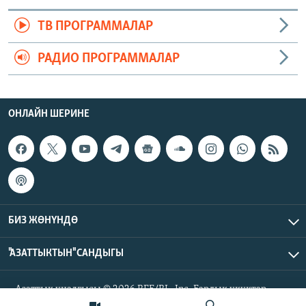
ТВ ПРОГРАММАЛАР
РАДИО ПРОГРАММАЛАР
ОНЛАЙН ШЕРИНЕ
БИЗ ЖӨНҮНДӨ
"АЗАТТЫКТЫН" САНДЫГЫ
Азаттык үналгысы © 2026 RFE/RL, Inc. Бардык укуктар
корголгон.