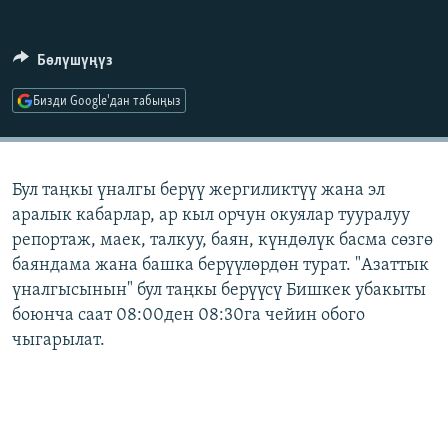
ОНЛАЙН ШЕРИНЕ
ЭЖЕ-СИҢДИЛЕР
АЗАТТЫК+
Бөлүшүңүз
ЫҢГАЙСЫЗ СУРООЛОР
Бизди Google'дан табыңыз
ЭЕ/АРнун бардык сайттары
Бул таңкы үналгы берүү жергиликтүү жана эл
аралык кабарлар, ар кыл орчун окуялар тууралуу
репортаж, маек, талкуу, баян, күндөлүк басма сөзгө
баяндама жана башка берүүлөрдөн турат. "Азаттык
үналгысынын" бул таңкы берүүсү Бишкек убакыты
боюнча саат 08:00ден 08:30га чейин обого
чыгарылат.