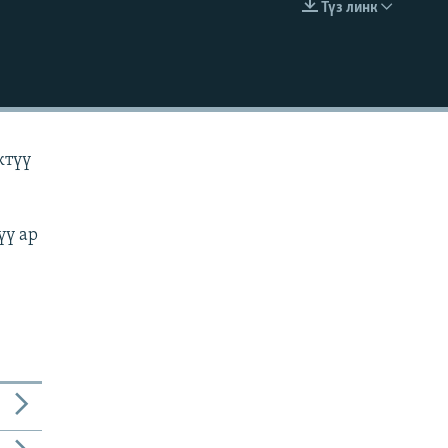
Түз линк
EMBED
ктүү
үү ар