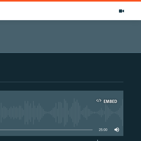
EMBED
able
25:00