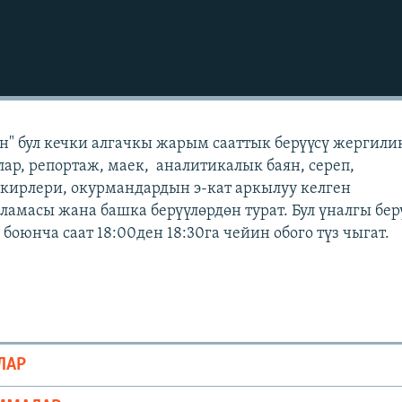
" бул кечки алгачкы жарым сааттык берүүсү жергили
лар, репортаж, маек, аналитикалык баян, сереп,
кирлери, окурмандардын э-кат аркылуу келген
масы жана башка берүүлөрдөн турат. Бул үналгы бер
оюнча саат 18:00ден 18:30га чейин обого түз чыгат.
ЛАР