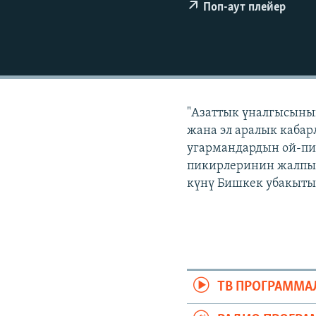
ЭЖЕ-СИҢДИЛЕР
Поп-аут плейер
АЗАТТЫК+
ЫҢГАЙСЫЗ СУРООЛОР
"Азаттык үналгысынын
жана эл аралык кабар
угармандардын ой-пи
пикирлеринин жалпыла
күнү Бишкек убакыты б
ТВ ПРОГРАММА