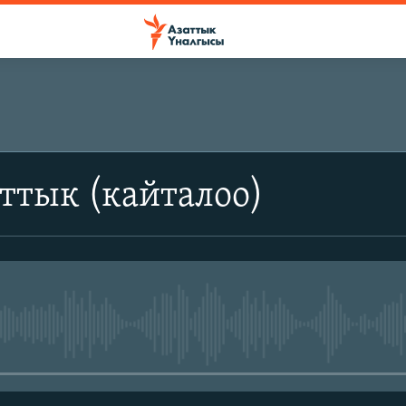
ттык (кайталоо)
No media source currently avail