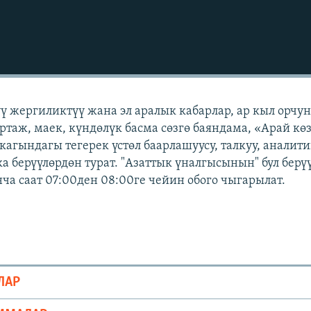
үү жергиликтүү жана эл аралык кабарлар, ар кыл орчу
ртаж, маек, күндөлүк басма сөзгө баяндама, «Арай кө
кагындагы тегерек үстөл баарлашуусу, талкуу, аналит
а берүүлөрдөн турат. "Азаттык үналгысынын" бул берү
а саат 07:00ден 08:00ге чейин обого чыгарылат.
ЛАР