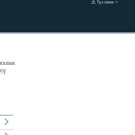
Түз линк
EMBED
н
з
икалык
үсү