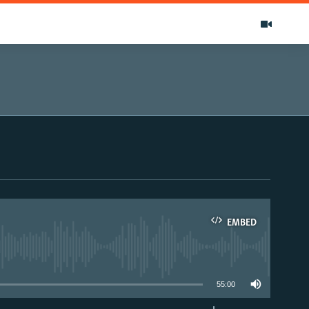
EMBED
able
55:00