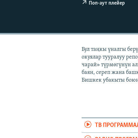
ЭЖЕ-СИҢДИЛЕР
Поп-аут плейер
АЗАТТЫК+
ЫҢГАЙСЫЗ СУРООЛОР
Бул таңкы үналгы бер
окуялар тууралуу репо
чарай» түрмөгүнүн ал
баян, сереп жана башк
Бишкек убакыты боюнч
ТВ ПРОГРАММА