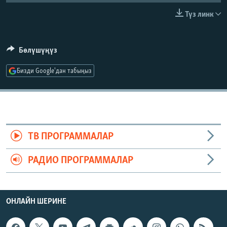
ОНЛАЙН ШЕРИНЕ
ЭЖЕ-СИҢДИЛЕР
Түз линк
АЗАТТЫК+
ЫҢГАЙСЫЗ СУРООЛОР
Бөлүшүңүз
Бизди Google'дан табыңыз
ЭЕ/АРнун бардык сайттары
ТВ ПРОГРАММАЛАР
РАДИО ПРОГРАММАЛАР
ОНЛАЙН ШЕРИНЕ