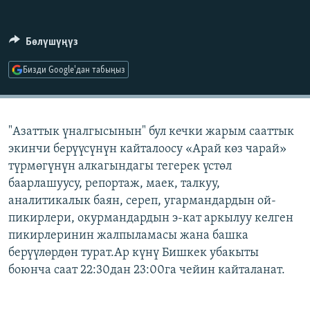
ОНЛАЙН ШЕРИНЕ
ЭЖЕ-СИҢДИЛЕР
АЗАТТЫК+
Бөлүшүңүз
ЫҢГАЙСЫЗ СУРООЛОР
Бизди Google'дан табыңыз
ЭЕ/АРнун бардык сайттары
"Азаттык үналгысынын" бул кечки жарым сааттык
экинчи берүүсүнүн кайталоосу «Арай көз чарай»
түрмөгүнүн алкагындагы тегерек үстөл
баарлашуусу, репортаж, маек, талкуу,
аналитикалык баян, сереп, угармандардын ой-
пикирлери, окурмандардын э-кат аркылуу келген
пикирлеринин жалпыламасы жана башка
берүүлөрдөн турат.Ар күнү Бишкек убакыты
боюнча саат 22:30дан 23:00га чейин кайталанат.