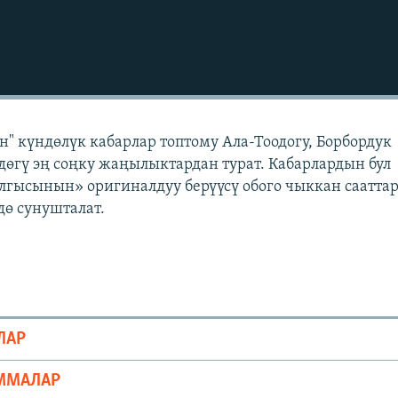
" күндөлүк кабарлар топтому Ала-Тоодогу, Борбордук
өгү эң соңку жаңылыктардан турат. Кабарлардын бул
лгысынын» оригиналдуу берүүсү обого чыккан саатта
ө сунушталат.
ЛАР
ММАЛАР