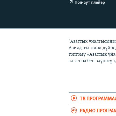
ЭЖЕ-СИҢДИЛЕР
Поп-аут плейер
АЗАТТЫК+
ЫҢГАЙСЫЗ СУРООЛОР
"Азаттык үналгысынын
Азиядагы жана дүйнөд
топтому «Азаттык үна
алгачкы беш мүнөтүнд
ТВ ПРОГРАММА
РАДИО ПРОГРА