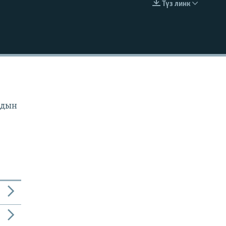
Түз линк
EMBED
рдын