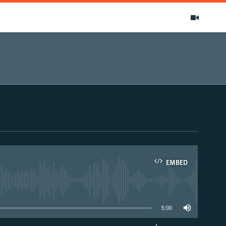
EMBED
able
5:00