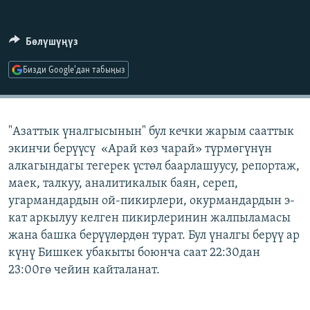
ОНЛАЙН ШЕРИНЕ
ЭЖЕ-СИҢДИЛЕР
АЗАТТЫК+
Бөлүшүңүз
ЫҢГАЙСЫЗ СУРООЛОР
Бизди Google'дан табыңыз
ЭЕ/АРнун бардык сайттары
"Азаттык үналгысынын" бул кечки жарым сааттык
экинчи берүүсү «Арай көз чарай» түрмөгүнүн
алкагындагы тегерек үстөл баарлашуусу, репортаж,
маек, талкуу, аналитикалык баян, сереп,
угармандардын ой-пикирлери, окурмандардын э-
кат аркылуу келген пикирлеринин жалпыламасы
жана башка берүүлөрдөн турат. Бул үналгы берүү ар
күнү Бишкек убакыты боюнча саат 22:30дан
23:00гө чейин кайталанат.