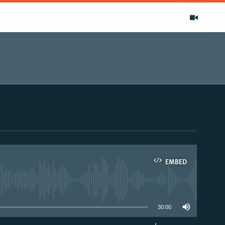
EMBED
able
30:00