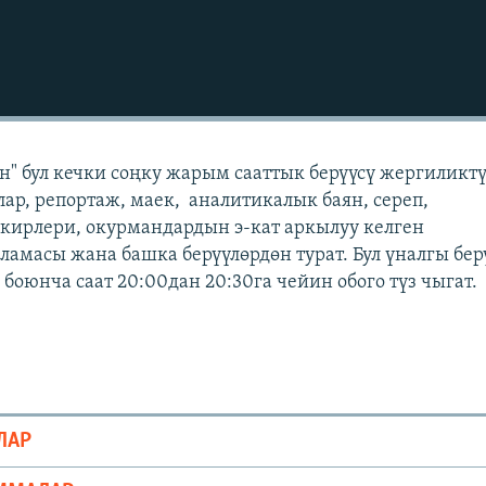
" бул кечки соңку жарым сааттык берүүсү жергиликт
лар, репортаж, маек, аналитикалык баян, сереп,
кирлери, окурмандардын э-кат аркылуу келген
масы жана башка берүүлөрдөн турат. Бул үналгы бер
боюнча саат 20:00дан 20:30га чейин обого түз чыгат.
ЛАР