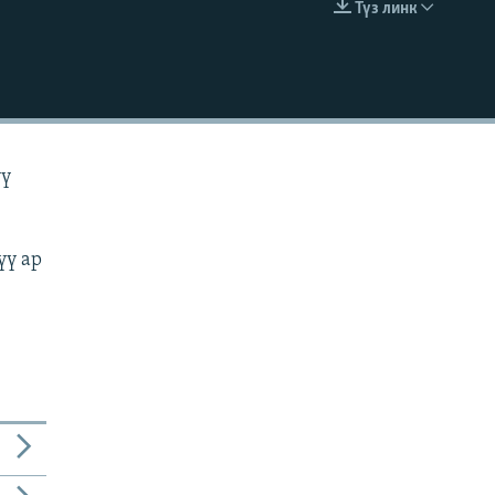
Түз линк
EMBED
үү
үү ар