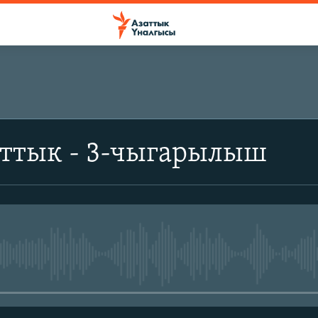
аттык - 3-чыгарылыш
No media source currently avail