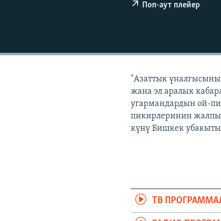
ЭЖЕ-СИҢДИЛЕР
Поп-аут плейер
АЗАТТЫК+
ЫҢГАЙСЫЗ СУРООЛОР
"Азаттык үналгысынын
жана эл аралык кабар
угармандардын ой-пи
пикирлеринин жалпыла
күнү Бишкек убакыты 
ТВ ПРОГРАММА