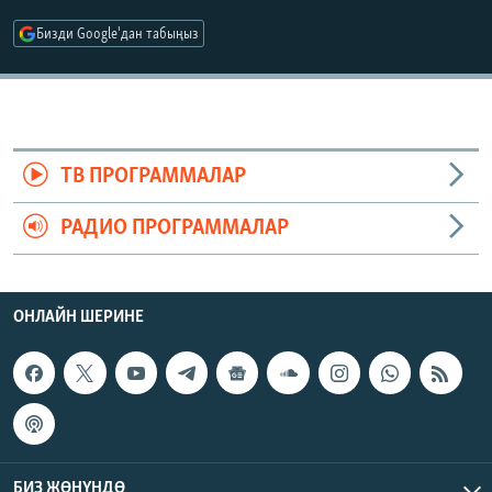
ОНЛАЙН ШЕРИНЕ
ЭЖЕ-СИҢДИЛЕР
Бизди Google'дан табыңыз
АЗАТТЫК+
ЫҢГАЙСЫЗ СУРООЛОР
ЭЕ/АРнун бардык сайттары
ТВ ПРОГРАММАЛАР
РАДИО ПРОГРАММАЛАР
ОНЛАЙН ШЕРИНЕ
БИЗ ЖӨНҮНДӨ