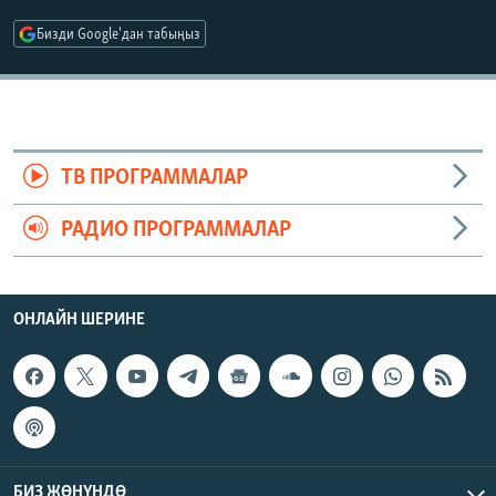
ОНЛАЙН ШЕРИНЕ
ЭЖЕ-СИҢДИЛЕР
Бизди Google'дан табыңыз
АЗАТТЫК+
ЫҢГАЙСЫЗ СУРООЛОР
ЭЕ/АРнун бардык сайттары
ТВ ПРОГРАММАЛАР
РАДИО ПРОГРАММАЛАР
ОНЛАЙН ШЕРИНЕ
БИЗ ЖӨНҮНДӨ