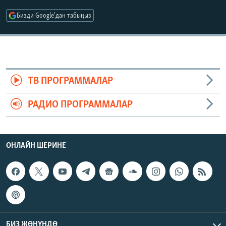
ОНЛАЙН ШЕРИНЕ
ЭЖЕ-СИҢДИЛЕР
Бизди Google'дан табыңыз
АЗАТТЫК+
ЫҢГАЙСЫЗ СУРООЛОР
ЭЕ/АРнун бардык сайттары
ТВ ПРОГРАММАЛАР
РАДИО ПРОГРАММАЛАР
ОНЛАЙН ШЕРИНЕ
БИЗ ЖӨНҮНДӨ