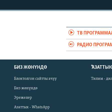
ЭЖЕ-СИҢДИЛЕР
АЗАТТЫК+
ЫҢГАЙСЫЗ СУРООЛОР
ТВ ПРОГРАММА
РАДИО ПРОГРА
БИЗ ЖӨНҮНДӨ
"АЗАТТЫ
Блоктолгон сайтты ачуу
Тилим - ди
Биз жөнүндө
Русский
Эрежелер
Азаттык - WhatsApp
ОНЛАЙН ШЕРИНЕ