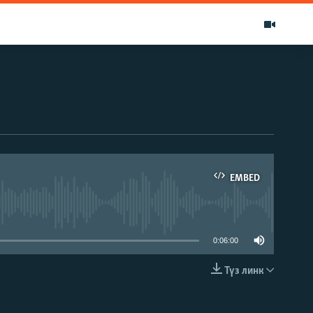
EMBED
able
0:06:00
Түз линк
EMBED