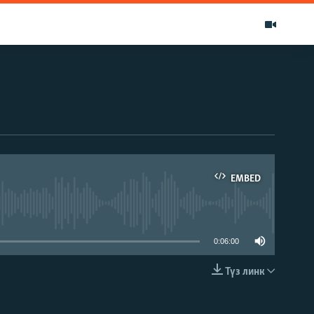
EMBED
able
0:06:00
Түз линк
EMBED