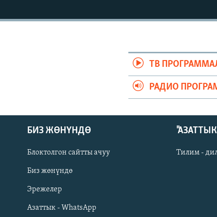
ЭЖЕ-СИҢДИЛЕР
АЗАТТЫК+
ЫҢГАЙСЫЗ СУРООЛОР
ТВ ПРОГРАММА
РАДИО ПРОГРА
БИЗ ЖӨНҮНДӨ
"АЗАТТЫ
Блоктолгон сайтты ачуу
Тилим - ди
Биз жөнүндө
Русский
Эрежелер
Азаттык - WhatsApp
ОНЛАЙН ШЕРИНЕ