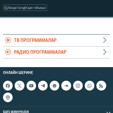
ОНЛАЙН ШЕРИНЕ
ЭЖЕ-СИҢДИЛЕР
Бизди Google'дан табыңыз
АЗАТТЫК+
ЫҢГАЙСЫЗ СУРООЛОР
ЭЕ/АРнун бардык сайттары
ТВ ПРОГРАММАЛАР
РАДИО ПРОГРАММАЛАР
ОНЛАЙН ШЕРИНЕ
БИЗ ЖӨНҮНДӨ