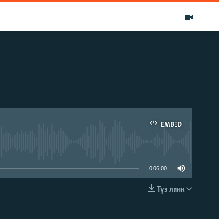
EMBED
able
0:06:00
Түз линк
EMBED