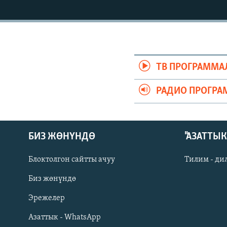
ЭЖЕ-СИҢДИЛЕР
АЗАТТЫК+
ЫҢГАЙСЫЗ СУРООЛОР
ТВ ПРОГРАММА
РАДИО ПРОГРА
БИЗ ЖӨНҮНДӨ
"АЗАТТЫ
Блоктолгон сайтты ачуу
Тилим - ди
Биз жөнүндө
Русский
Эрежелер
Азаттык - WhatsApp
ОНЛАЙН ШЕРИНЕ