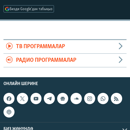
ОНЛАЙН ШЕРИНЕ
ЭЖЕ-СИҢДИЛЕР
Бизди Google'дан табыңыз
АЗАТТЫК+
ЫҢГАЙСЫЗ СУРООЛОР
ЭЕ/АРнун бардык сайттары
ТВ ПРОГРАММАЛАР
РАДИО ПРОГРАММАЛАР
ОНЛАЙН ШЕРИНЕ
БИЗ ЖӨНҮНДӨ