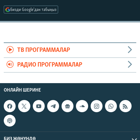
ОНЛАЙН ШЕРИНЕ
ЭЖЕ-СИҢДИЛЕР
Бизди Google'дан табыңыз
АЗАТТЫК+
ЫҢГАЙСЫЗ СУРООЛОР
ЭЕ/АРнун бардык сайттары
ТВ ПРОГРАММАЛАР
РАДИО ПРОГРАММАЛАР
ОНЛАЙН ШЕРИНЕ
БИЗ ЖӨНҮНДӨ