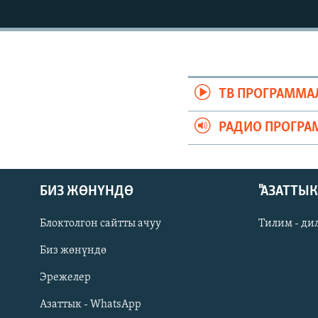
ЭЖЕ-СИҢДИЛЕР
АЗАТТЫК+
ЫҢГАЙСЫЗ СУРООЛОР
ТВ ПРОГРАММА
РАДИО ПРОГРА
БИЗ ЖӨНҮНДӨ
"АЗАТТЫ
Блоктолгон сайтты ачуу
Тилим - ди
Биз жөнүндө
Русский
Эрежелер
Азаттык - WhatsApp
ОНЛАЙН ШЕРИНЕ