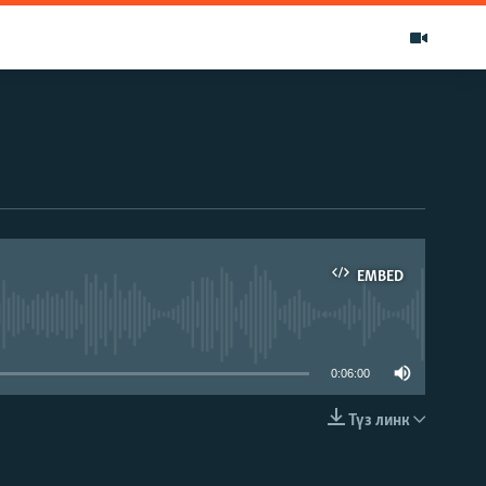
EMBED
able
0:06:00
Түз линк
EMBED