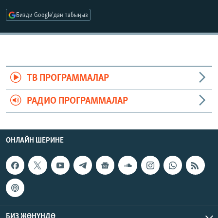
ОНЛАЙН ШЕРИНЕ
ЭЖЕ-СИҢДИЛЕР
Бизди Google'дан табыңыз
АЗАТТЫК+
ЫҢГАЙСЫЗ СУРООЛОР
ЭЕ/АРнун бардык сайттары
ТВ ПРОГРАММАЛАР
РАДИО ПРОГРАММАЛАР
ОНЛАЙН ШЕРИНЕ
БИЗ ЖӨНҮНДӨ